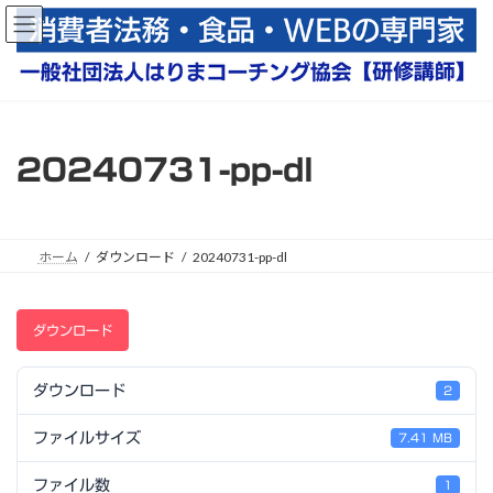
コ
ナ
ン
ビ
テ
ゲ
ン
ー
ツ
シ
へ
ョ
ス
ン
20240731-pp-dl
キ
に
ッ
移
プ
動
ホーム
ダウンロード
20240731-pp-dl
ダウンロード
ダウンロード
2
ファイルサイズ
7.41 MB
ファイル数
1