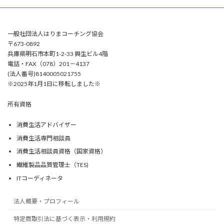
一般社団法人はりまコーチング協会
〒673-0892
兵庫県明石市本町1-2-33 興生ビル4階
電話・FAX（078）201－4137
(法人番号)8140005021755
※2025年1月1日に移転しました※
所有資格
消費生活アドバイザー
消費生活専門相談員
消費生活相談員資格（国家資格）
繊維製品品質管理士（TES)
ITコーディネータ
法人概要・プロフィール
特定商取引法に基づく表示・利用規約