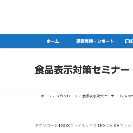
コ
ナ
ン
ビ
テ
ゲ
ン
ー
ツ
シ
へ
ョ
ホーム
講師実績・レポート
研
ス
ン
キ
に
ッ
移
プ
動
食品表示対策セミナー（
ホーム
ダウンロード
食品表示対策セミナー（2020/
ダウンロード
1303
ファイルサイズ
163.05 KB
ファイ