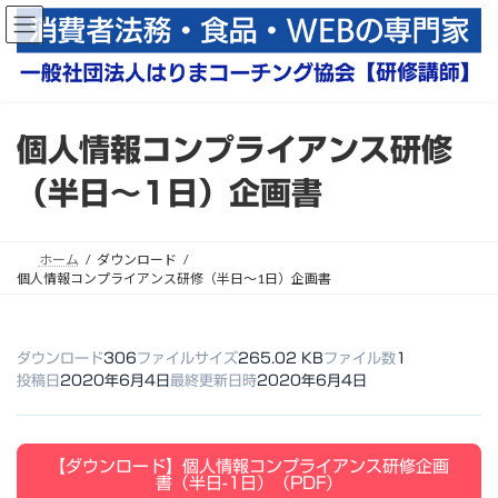
コ
ナ
ン
ビ
テ
ゲ
ン
ー
ツ
シ
へ
ョ
個人情報コンプライアンス研修
ス
ン
キ
に
（半日～1日）企画書
ッ
移
プ
動
ホーム
ダウンロード
個人情報コンプライアンス研修（半日～1日）企画書
ダウンロード
306
ファイルサイズ
265.02 KB
ファイル数
1
投稿日
2020年6月4日
最終更新日時
2020年6月4日
【ダウンロード】個人情報コンプライアンス研修企画
書（半日-1日）（PDF）