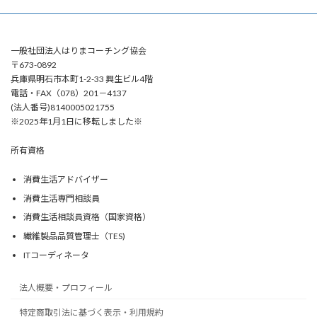
一般社団法人はりまコーチング協会
〒673-0892
兵庫県明石市本町1-2-33 興生ビル4階
電話・FAX（078）201－4137
(法人番号)8140005021755
※2025年1月1日に移転しました※
所有資格
消費生活アドバイザー
消費生活専門相談員
消費生活相談員資格（国家資格）
繊維製品品質管理士（TES)
ITコーディネータ
法人概要・プロフィール
特定商取引法に基づく表示・利用規約