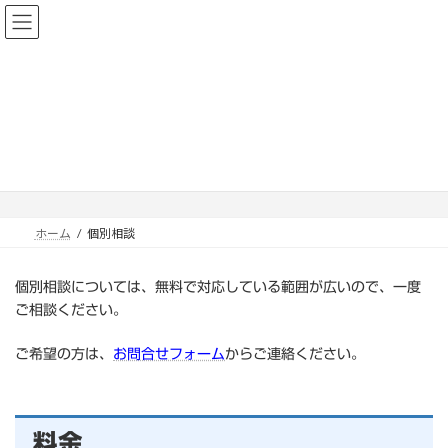
コ
ナ
ン
ビ
テ
ゲ
ン
ー
ツ
シ
へ
ョ
ス
ン
個別相談
キ
に
ッ
移
プ
動
ホーム
個別相談
個別相談については、無料で対応している範囲が広いので、一度
ご相談ください。
ご希望の方は、
お問合せフォーム
からご連絡ください。
料金