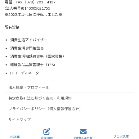
電話・FAX（078）201－4137
(法人番号)8140005021755
※2025年1月1日に移転しました※
所有資格
消費生活アドバイザー
消費生活専門相談員
消費生活相談員資格（国家資格）
繊維製品品質管理士（TES)
ITコーディネータ
法人概要・プロフィール
特定商取引法に基づく表示・利用規約
プライバシーポリシー（個人情報保護方針）
サイトマップ
Copyright © 一般社団法人はりまコーチング協会 All Rights Reserved.
HOME
ブログ記事
企業研修
お問い合わせ