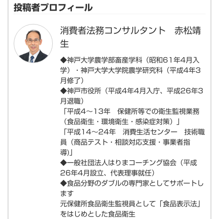
投稿者プロフィール
消費者法務コンサルタント 赤松靖
生
◆神戸大学農学部畜産学科（昭和61年4月入
学）・神戸大学大学院農学研究科（平成4年3
月修了）
◆神戸市役所（平成4年4月入庁、平成26年3
月退職）
「平成4～13年 保健所等での衛生監視業務
（食品衛生・環境衛生・感染症対策）」
「平成14～24年 消費生活センター 技術職
員（商品テスト・相談対応支援・事業者指
導)」
◆一般社団法人はりまコーチング協会（平成
26年4月設立、代表理事就任）
◆食品分野のダブルの専門家としてサポートし
ます
元保健所食品衛生監視員として「食品表示法」
をはじめとした食品衛生