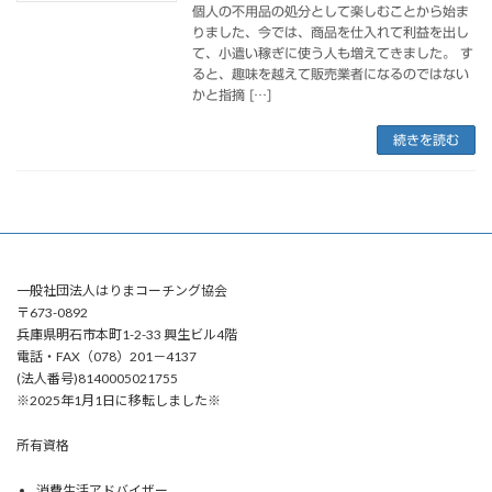
個人の不用品の処分として楽しむことから始ま
りました、今では、商品を仕入れて利益を出し
て、小遣い稼ぎに使う人も増えてきました。 す
ると、趣味を越えて販売業者になるのではない
かと指摘 […]
続きを読む
一般社団法人はりまコーチング協会
〒673-0892
兵庫県明石市本町1-2-33 興生ビル4階
電話・FAX（078）201－4137
(法人番号)8140005021755
※2025年1月1日に移転しました※
所有資格
消費生活アドバイザー