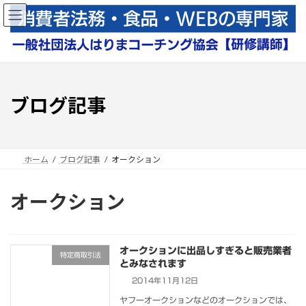
コ
ナ
ン
ビ
テ
ゲ
ン
ー
ツ
シ
へ
ョ
ス
ン
ブログ記事
キ
に
ッ
移
プ
動
ホーム
ブログ記事
オークション
オークション
オークションに出品しすぎると販売業者
特定商取引法
とみなされます
2014年11月12日
ヤフーオークションなどのオークションでは、