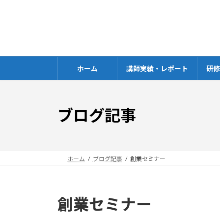
コ
ナ
ン
ビ
テ
ゲ
ン
ー
ツ
シ
へ
ョ
ホーム
講師実績・レポート
研
ス
ン
キ
に
ッ
移
ブログ記事
プ
動
ホーム
ブログ記事
創業セミナー
創業セミナー