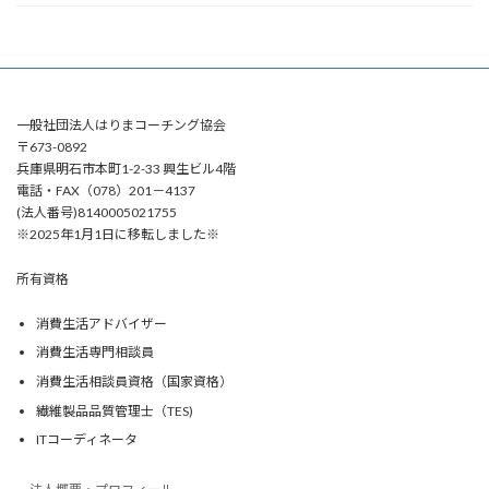
一般社団法人はりまコーチング協会
〒673-0892
兵庫県明石市本町1-2-33 興生ビル4階
電話・FAX（078）201－4137
(法人番号)8140005021755
※2025年1月1日に移転しました※
所有資格
消費生活アドバイザー
消費生活専門相談員
消費生活相談員資格（国家資格）
繊維製品品質管理士（TES)
ITコーディネータ