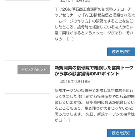
2016年12月18日
11/26に明石商工会議所の創業塾フォローア
ップセミナーで「WEB情報発信と信頼されるホ
ームページの作り方」の講師をすることを告知
したところ、接骨院を経営している友人から非
常に興味があるというメッセージがあり、それ
なら、 […]
続きを読む
新規開業の接骨院で経験した営業トーク
ビジネスのヒント
から学ぶ顧客獲得のNGポイント
2016年10月18日
新規オープンの接骨院でお試し無料体験会に行
ってきました 数年前から接骨院がやたら新規開
業していますね。 徒歩圏内に数店が競合してい
るところもあり、生き残りが大変じゃないかと
思ったりします。 先日、新規オープンの接骨院
がお […]
続きを読む