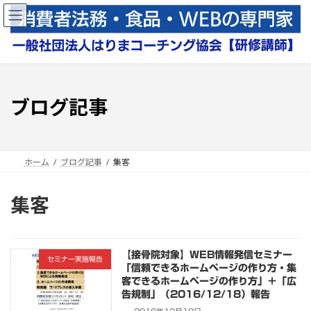
コ
ナ
ン
ビ
テ
ゲ
ン
ー
ツ
シ
へ
ョ
ス
ン
ブログ記事
キ
に
ッ
移
プ
動
ホーム
ブログ記事
集客
集客
【接骨院対象】WEB情報発信セミナー
セミナー実施報告
「信頼できるホームページの作り方・集
客できるホームページの作り方」＋「広
告規制」（2016/12/18）報告