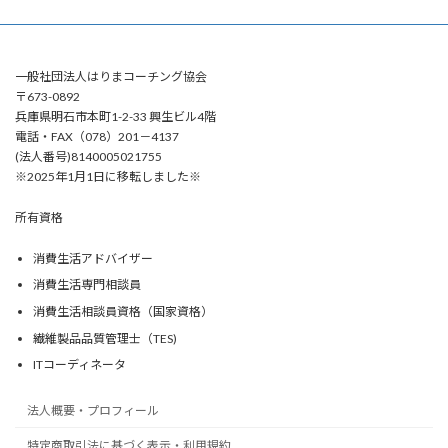
一般社団法人はりまコーチング協会
〒673-0892
兵庫県明石市本町1-2-33 興生ビル4階
電話・FAX（078）201－4137
(法人番号)8140005021755
※2025年1月1日に移転しました※
所有資格
消費生活アドバイザー
消費生活専門相談員
消費生活相談員資格（国家資格）
繊維製品品質管理士（TES)
ITコーディネータ
法人概要・プロフィール
特定商取引法に基づく表示・利用規約