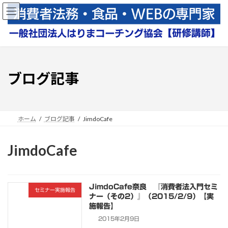
コ
ナ
ン
ビ
テ
ゲ
ン
ー
ツ
シ
へ
ョ
ス
ン
ブログ記事
キ
に
ッ
移
プ
動
ホーム
ブログ記事
JimdoCafe
JimdoCafe
JimdoCafe奈良 『消費者法入門セミ
セミナー実施報告
ナー（その2）』（2015/2/9）【実
施報告】
2015年2月9日