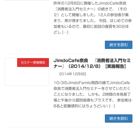
昨年の12月8日に開催したJimdoCafe奈良
『消費者法入門セミナー』の続きで、（その
２）として開催しました。12人の参加者が集
まり、席が埋まりました。 今回、はじめての参
加者もいるので、最初に前回の復習を30分ほ
どし […]
続きを読む
JimdoCafe奈良 『消費者法入門セミ
セミナー実施報告
ナー』（2014/12/8）【実施報告】
2014年12月8日
10/3のJimdoFamily関西の縁でJimdoCafe
奈良で消費者法入門セミナーをさせていただく
ことになりました。 しかも、2時間の本格長丁
場と午後から個別指導もプラスです。 参加者は
8名と距離感的にはちょうどいい […]
続きを読む