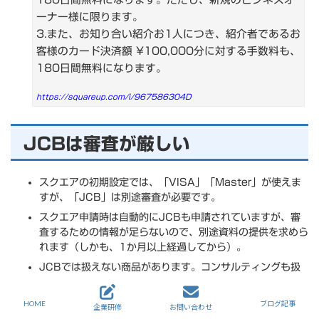
ーナー様に限ります。
3.また、お知り合い紹介お1人につき、紹介者であるお
客様のカード決済額 ¥100,000分に対する手数料も、
180日間無料になります。
https://squareup.com/i/967586304D
JCBは審査が厳しい
スクエアの初期設定では、「VISA」「Master」が使えま
すが、「JCB」は別途審査が必要です。
スクエア申請時は自動的にJCBも申請されていますが、審
査するための情報が足らないので、別途資料の提供を求めら
れます（しかも、1か月以上経過してから）。
JCBでは扱えない商品があります。コンサルティングも扱
えません。
これらのルールを守りますという誓約書の提出が義務付けら
HOME
ブログ記事
企業研修
お問い合わせ
れています。