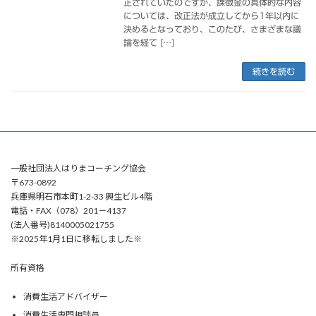
正されていたのですが、課徴金の具体的な内容
については、改正法が成立してから1年以内に
決めるとなっており、このたび、さまざまな議
論を経て […]
続きを読む
一般社団法人はりまコーチング協会
〒673-0892
兵庫県明石市本町1-2-33 興生ビル4階
電話・FAX（078）201－4137
(法人番号)8140005021755
※2025年1月1日に移転しました※
所有資格
消費生活アドバイザー
消費生活専門相談員