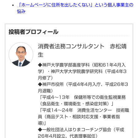
「ホームページに住所を出したくない」という個人事業主の
悩み
投稿者プロフィール
消費者法務コンサルタント 赤松靖
生
◆神戸大学農学部畜産学科（昭和61年4月入
学）・神戸大学大学院農学研究科（平成4年3
月修了）
◆神戸市役所（平成4年4月入庁、平成26年3
月退職）
「平成4～13年 保健所等での衛生監視業務
（食品衛生・環境衛生・感染症対策）」
「平成14～24年 消費生活センター 技術職
員（商品テスト・相談対応支援・事業者指
導)」
◆一般社団法人はりまコーチング協会（平成
26年4月設立、代表理事就任）