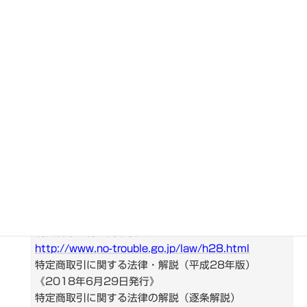
に開示することが求められます
「氏名又は名称」については、個人事業者の場合は戸
籍上の氏名又は商業登記簿に記載された商号を、法人
にあっては、登記簿上の名称を記載することを要し、
通称や屋号、サイト名は認められない。「住所」につ
いては、法人にあっては、現に活動している住所（通
常は登記簿上の住所と同じと思われる）を、個人事業
者にあっては、現に活動している住所をそれぞれ正確
に記述する必要がある。
いわゆるレンタルオフィスや
バーチャルオフィスであっても、現に活動している住
所といえる限り、法の要請を満たすと考えられる。
（引用）
消費者庁・特定商取引法ガイド
http://www.no-trouble.go.jp/law/h28.html
特定商取引に関する法律・解説（平成28年版）
《2018年6月29日発行》
特定商取引に関する法律の解説（逐条解説）